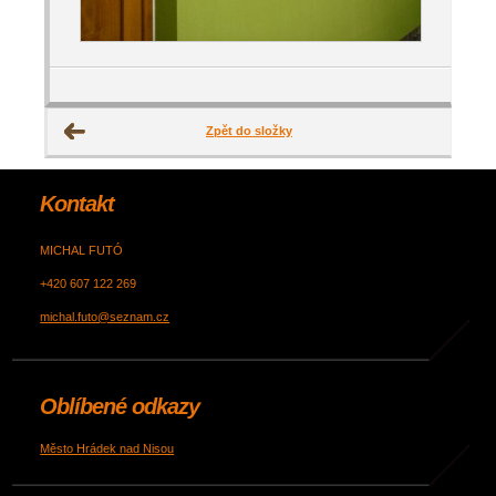
Zpět do složky
Kontakt
MICHAL FUTÓ
+420 607 122 269
michal.futo@seznam.cz
Oblíbené odkazy
Město Hrádek nad Nisou