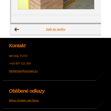
Zpět do složky
Kontakt
MICHAL FUTÓ
+420 607 122 269
michal.futo@seznam.cz
Oblíbené odkazy
Město Hrádek nad Nisou