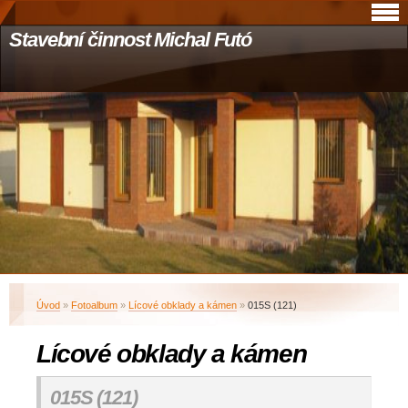
Stavební činnost Michal Futó
Úvod
»
Fotoalbum
»
Lícové obklady a kámen
»
015S (121)
Lícové obklady a kámen
015S (121)