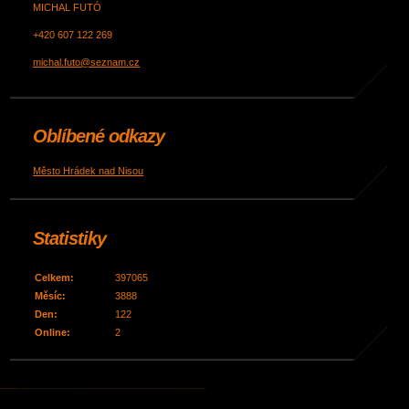
MICHAL FUTÓ
+420 607 122 269
michal.futo@seznam.cz
Oblíbené odkazy
Město Hrádek nad Nisou
Statistiky
Celkem:
397065
Měsíc:
3888
Den:
122
Online:
2