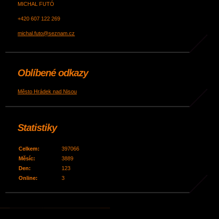
MICHAL FUTÓ
+420 607 122 269
michal.futo@seznam.cz
Oblíbené odkazy
Město Hrádek nad Nisou
Statistiky
Celkem:
397066
Měsíc:
3889
Den:
123
Online:
3