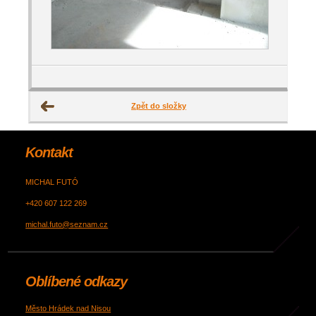
Zpět do složky
Kontakt
MICHAL FUTÓ
+420 607 122 269
michal.futo@seznam.cz
Oblíbené odkazy
Město Hrádek nad Nisou