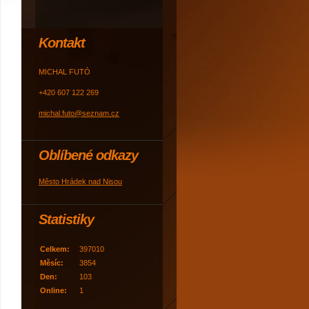
Kontakt
MICHAL FUTÓ
+420 607 122 269
michal.futo@seznam.cz
Oblíbené odkazy
Město Hrádek nad Nisou
Statistiky
Celkem:
397010
Měsíc:
3854
Den:
103
Online:
1