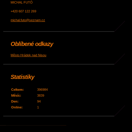
MICHAL FUTÓ
+420 607 122 269
michal.futo@seznam.cz
Oblíbené odkazy
Město Hrádek nad Nisou
Statistiky
Celkem:
396984
Měsíc:
3839
Den:
94
Online:
1