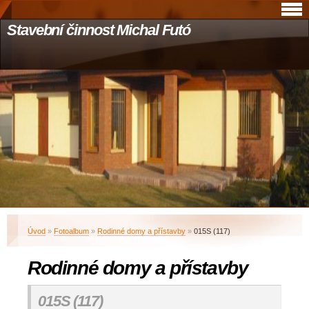
Stavební činnost Michal Futó
Úvod
»
Fotoalbum
»
Rodinné domy a přístavby
»
015S (117)
Rodinné domy a přístavby
015S (117)