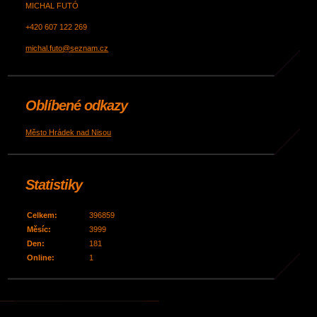
MICHAL FUTÓ
+420 607 122 269
michal.futo@seznam.cz
Oblíbené odkazy
Město Hrádek nad Nisou
Statistiky
Celkem:
396859
Měsíc:
3999
Den:
181
Online:
1