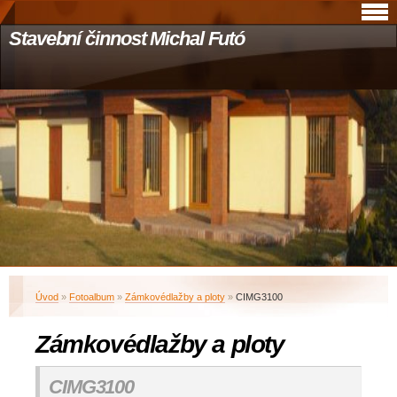
Stavební činnost Michal Futó
Úvod
»
Fotoalbum
»
Zámkovédlažby a ploty
»
CIMG3100
Zámkovédlažby a ploty
CIMG3100