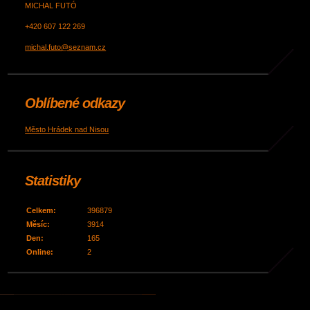
MICHAL FUTÓ
+420 607 122 269
michal.futo@seznam.cz
Oblíbené odkazy
Město Hrádek nad Nisou
Statistiky
Celkem:
396879
Měsíc:
3914
Den:
165
Online:
2